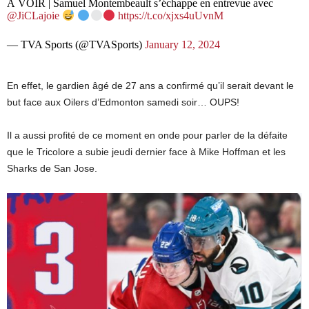
À VOIR | Samuel Montembeault s’échappe en entrevue avec
@JiCLajoie
https://t.co/xjxs4uUvnM
— TVA Sports (@TVASports)
January 12, 2024
En effet, le gardien âgé de 27 ans a confirmé qu’il serait devant le
but face aux Oilers d’Edmonton samedi soir… OUPS!
Il a aussi profité de ce moment en onde pour parler de la défaite
que le Tricolore a subie jeudi dernier face à Mike Hoffman et les
Sharks de San Jose.