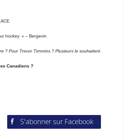
LACE
eur hockey. » – Bergevin
re ? Pour Trevor Timmins ? Plusieurs le souhaitent.
des Canadiens ?
S'abonner sur Facebook