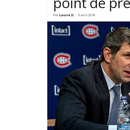
point de pr
Par
Laurie D.
-
9 avril 2018