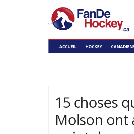
Fan
de
Hockey
ACCUEIL
HOCKEY
CANADIEN
15 choses q
Molson ont 